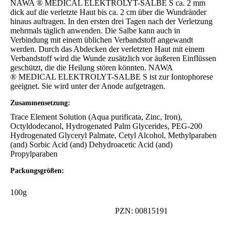
NAWA ® MEDICAL ELEKTROLYT-SALBE S ca. 2 mm
dick auf die verletzte Haut bis ca. 2 cm über die Wundränder
hinaus auftragen. In den ersten drei Tagen nach der Verletzung
mehrmals täglich anwenden. Die Salbe kann auch in
Verbindung mit einem üblichen Verbandstoff angewandt
werden. Durch das Abdecken der verletzten Haut mit einem
Verbandstoff wird die Wunde zusätzlich vor äußeren Einflüssen
geschützt, die die Heilung stören könnten. NAWA
® MEDICAL ELEKTROLYT-SALBE S ist zur Iontophorese
geeignet. Sie wird unter der Anode aufgetragen.
Zusammensetzung:
Trace Element Solution (Aqua purificata, Zinc, Iron),
Octyldodecanol, Hydrogenated Palm Glycerides, PEG-200
Hydrogenated Glyceryl Palmate, Cetyl Alcohol, Methylparaben
(and) Sorbic Acid (and) Dehydroacetic Acid (and)
Propylparaben
Packungsgrößen:
100g
PZN: 00815191